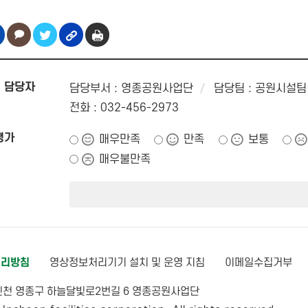
 담당자
담당부서 : 영종공원사업단
담당팀 : 공원시설팀
전화 : 032-456-2973
평가
매우만족
만족
보통
매우불만족
기
처리방침
영상정보처리기기 설치 및 운영 지침
이메일수집거부
] 인천 영종구 하늘달빛로2번길 6 영종공원사업단