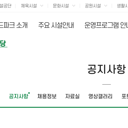
설공단
체육시설
문화시설
공원시설
생활
드파크 소개
주요 시설안내
운영프로그램 안
당
공지사항
공지사항
채용정보
자료실
영상갤러리
포