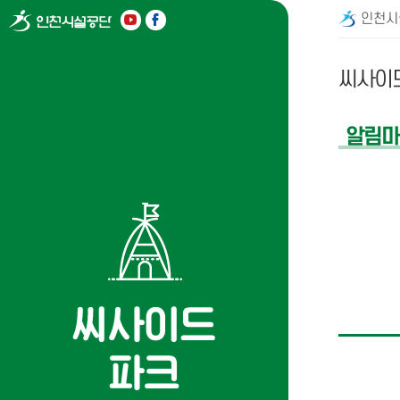
인천시
씨사이
알림마