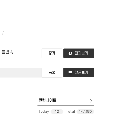
불만족
결과보기
댓글보기
관
련
사
Today
12
Total
147,080
이