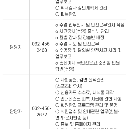
업무보고
○ 위탁강사 강의계획서 관리
○ 피복관리
၀ 수영 업무일지 및 안전근무일지 작성
၀ 시간강사(수영) 출석부 관리
၀ 월별 강사 및 강습반 배정
032-456-
၀ 수영 지도 및 안전근무
담당자
2468
၀ 수영장 및 탈의실 안전사고 처리 및
업무보고
၀ 홈페이지,국민신문고,소리함 민원
답변(수영)
○ 사회공헌, 감면 실적관리
(스포츠바우처)
○ 신용카드 수수료, 서식물 제작
○ 안내데스크 피복 지급에 관한 사항
○ 회원관리 프로그램 관리 및 운영
032-456-
담당자
○ 회원접수 및 안내관련 업무(환불·
2672
연기·문자발송 등)
○ 홍보 및 홈페이지 관리