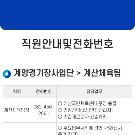
직원안내및전화번호
계산국민체육센터
계양경기장사업단 > 계산체육팀
직위
전화번호
담당업무
○ 계산국민체육센터 운영 총괄
032-456-
계산체육팀장
○ 법정선임(소방안전관리자)
2661
○ 기간제근로자 고충처리
○ 주요업무계획에 관한 사항(단기,
중기,장기)