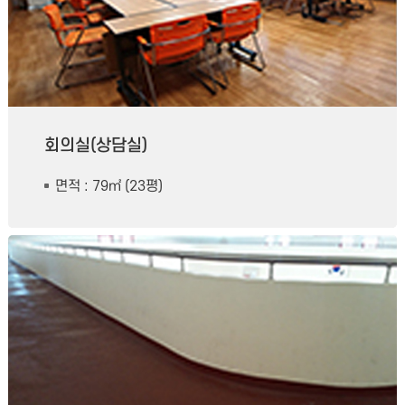
회의실(상담실)
면적 : 79㎡ (23평)