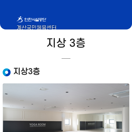
계산국민체육센터
지상 3층
지상3층