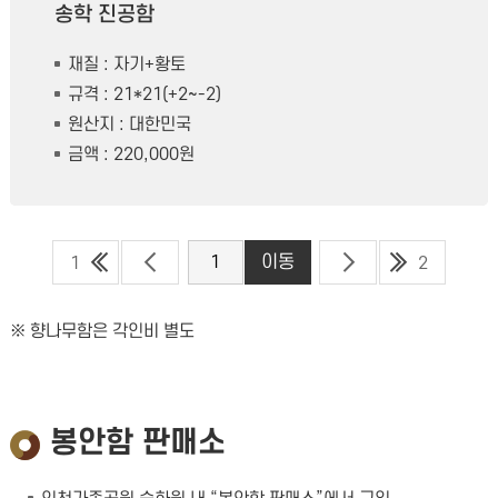
송학 진공함
재질 : 자기+황토
규격 : 21*21(+2~-2)
원산지 : 대한민국
금액 : 220,000원
1
2
향나무함은 각인비 별도
봉안함 판매소