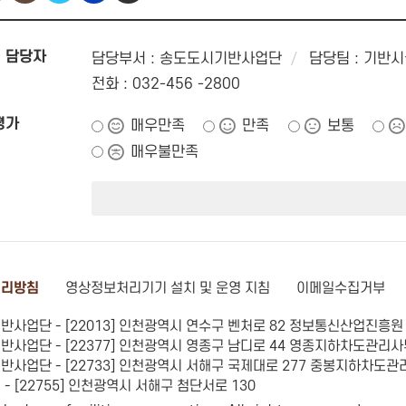
 담당자
담당부서 : 송도도시기반사업단
담당팀 : 기반
전화 : 032-456 -2800
평가
매우만족
만족
보통
매우불만족
기
처리방침
영상정보처리기기 설치 및 운영 지침
이메일수집거부
사업단 - [22013] 인천광역시 연수구 벤처로 82 정보통신산업진흥원 
사업단 - [22377] 인천광역시 영종구 남디로 44 영종지하차도관리
사업단 - [22733] 인천광역시 서해구 국제대로 277 중봉지하차도관
- [22755] 인천광역시 서해구 첨단서로 130