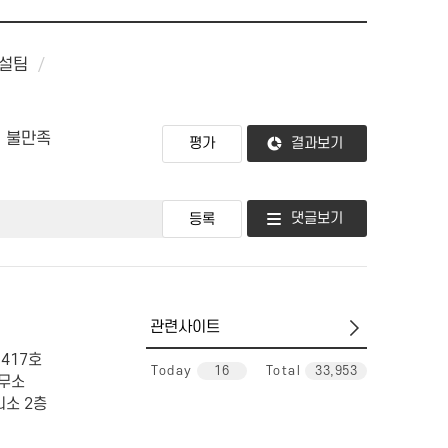
시설팀
불만족
결과보기
댓글보기
관
련
417호
사
Today
16
Total
33,953
사무소
이
리소 2층
트