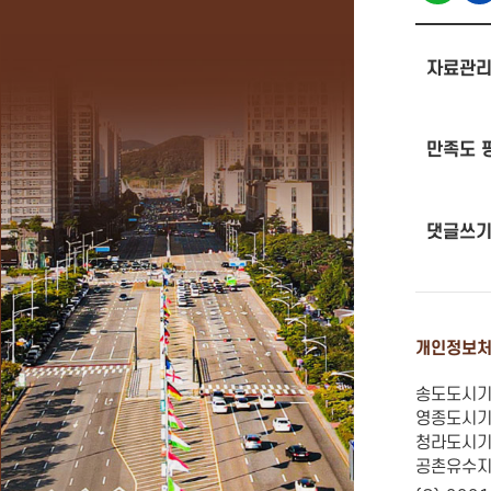
자료관리
만족도 
댓글쓰
개인정보
송도도시기반
영종도시기반
청라도시기반
공촌유수지 