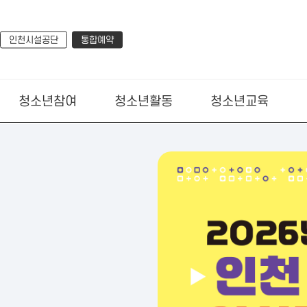
인천시설공단
통합예약
청소년참여
청소년활동
청소년교육
본
문
팝
업
존