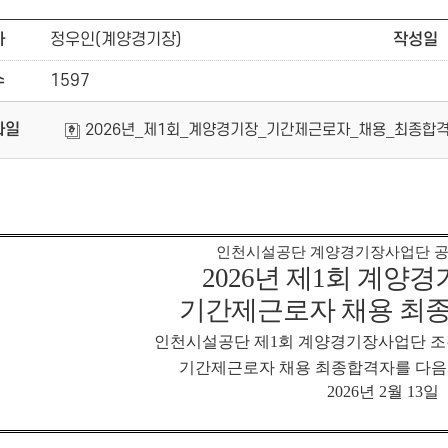
자
정우인(계양경기장)
작성일
수
1597
파일
2026년_제1회_계양경기장_기간제근로자_채용_최종합격
인천시설공단 계양경기장사업단 공
2026
년 제
1
회 계양경
기간제근로자 채용 최
인천시설공단 제
1
회 계양경기장사업단 조
기간제근로자 채용 최종합격자를 다음
2026
년
2
월
13
일