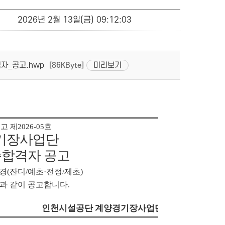
2026년 2월 13일(금) 09:12:03
자_공고.hwp
미리보기
[86KByte]
고 제
2026-05
호
기장사업단
종합격자 공고
경
(
잔디
/
예초
·
전정
/
제초
)
과 같이 공고합니다
.
인천시설공단 계양경기장사업단