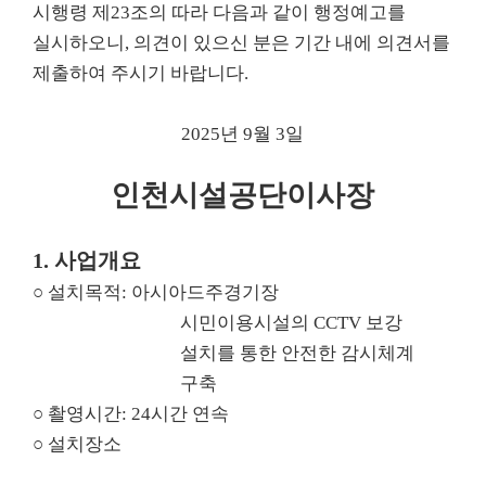
시행령
제
23
조의 따라 다음과 같이 행정예고를
실시하오니
,
의견이 있으신 분은 기간 내에 의견서를
제출하여 주시기 바랍니다
.
2025
년 9
월 3
일
인천시설공단이사장
1.
사업개요
○
설치목적
:
아시아드주경기장
시민이용시설의
CCTV
보강
설치를 통한 안전한 감시체계
구축
○
촬영시간
: 24
시간 연속
○
설치장소