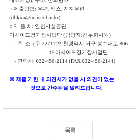
대표자명
),
주소
,
전화번호
○
제출방법
:
우편
,
팩스
,
전자우편
(dhkim@insiseol.or.kr)
○
제 출 처
:
인천시설공단
아시아드경기장사업단
(
담당자:김두회사원
)
-
주 소
: (
우
:22717)
인천광역시 서구 봉수대로
806
4F
아시아드경기장사업단
-
연락처
: 032-456-2114 (FAX 032-456-2144)
※
제출 기한 내 의견서가 없을 시 의견이 없는
것으로 간주됨을 알려드립니다
.
목록