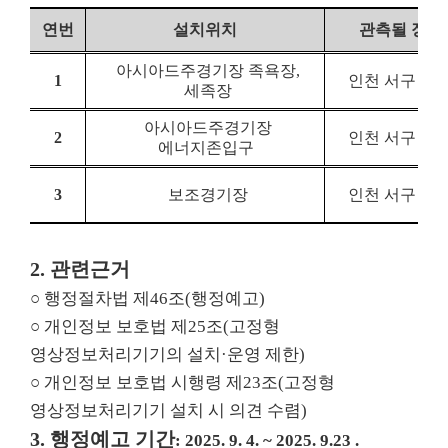
연번
설치위치
관측될 장소
아시아드주경기장 족욕장,
1
인천 서구 봉
세족장
아시아드주경기장
2
인천 서구 봉
에너지존입구
3
보조경기장
인천 서구 봉
2.
관련근거
○
행정절차법 제
46
조
(
행정예고
)
○
개인정보 보호법 제
25
조
(
고정형
영상정보처리기기의 설치
·
운영 제한
)
○
개인정보 보호법 시행령 제
23
조
(
고정형
영상정보처리기기 설치 시 의견 수렴
)
3.
행정예고 기간
: 2025. 9. 4. ~ 2025. 9.23 .