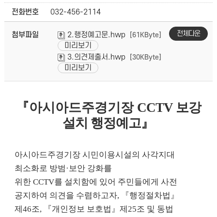
전화번호
032-456-2114
전체다운
첨부파일
2.행정예고문.hwp
[61KByte]
미리보기
3.의견제출서.hwp
[30KByte]
미리보기
『
아시아드주경기장
CCTV
보강
설치 행정예고
』
아시아드주경기장 시민이용시설의 사각지대
최소화로
방범
·
보안 강화를
위한
CCTV를
설치함에
있어 주민
들에게 사전
공지하여 의견을 수렴하고자
,
『
행정절차법
』
제
46
조
,
『
개인정보
보호법
』
제
25
조 및 동법