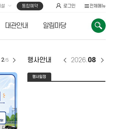
시설
통합예약
로그인
전체메뉴
대관안내
알림마당
행사안내
2026.
08
2
5
행사일정