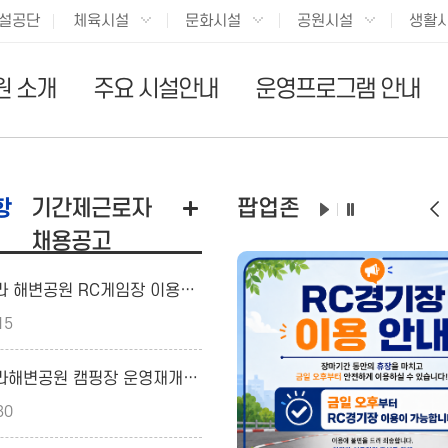
설공단
체육시설
문화시설
공원시설
생활
원 소개
주요 시설안내
운영프로그램 안내
항
기간제근로자
팝업존
채용공고
[공지] 청라 해변공원 RC게임장 이용수칙 안내
15
[공지] 청라해변공원 캠핑장 운영재개 예정 안내
30