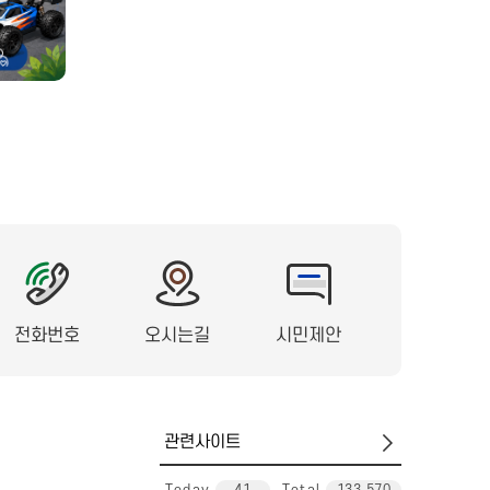
전화번호
오시는길
시민제안
관
련
사