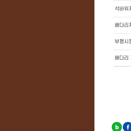
석바위
배다리
부평시
배다리 