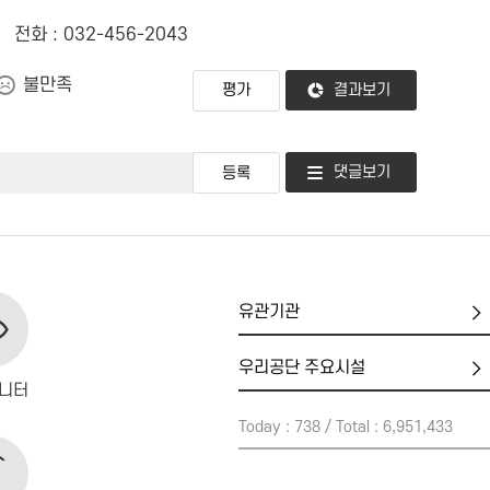
전화 : 032-456-2043
불만족
결과보기
댓글보기
유
관
기
우
관
리
니터
공
Today : 738 / Total : 6,951,433
단
주
요