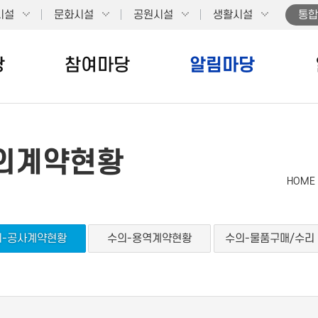
시설
문화시설
공원시설
생활시설
통합
당
참여마당
알림마당
의계약현황
HOME
의-공사계약현황
수의-용역계약현황
수의-물품구매/수리