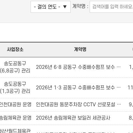
계약명 :
사업장소
계약명
송도공동구
2026년 6·8 공동구 수중배수펌프 보수 공사
1
(6,8공구) 관리
송도공동구
2026년 1·3 공동구 수중배수펌프 보수 공사
11
(1,3공구) 관리
인천대공원 운영
인천대공원 동문주차장 CCTV 선로포설 및 POE 교체공사
9
송림체육관 운영
2026년 송림체육관 보일러 세관공사
8
삼산월드체육관