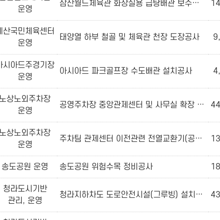
삼산월드체육관 화장실용 급탕배관 보수공사
14
운영
계산국민체육센터
태양열 하부 철골 및 체육관 천장 도장공사
9
운영
아시아드주경기장
아시아드 파크골프장 수도배관 설치공사
4
운영
노상노외주차장
공영주차장 중앙관제센터 및 사무실 확장 이전 통신공사
44
운영
노상노외주차장
주차팀 관제센터 이전관련 전열교환기(공조덕트 신설)공사
13
운영
송도공원 운영
송도공원 위험수목 정비공사
18
청라도시기반
청라지하차도 도로안전시설(그루빙) 설치공사
43
관리, 운영