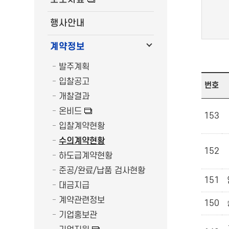
행사안내
계약정보
발주계획
입찰공고
번호
개찰결과
온비드
153
입찰계약현황
수의계약현황
152
하도급계약현황
준공/완료/납품 검사현황
151
대금지급
계약관련정보
150
기업홍보관