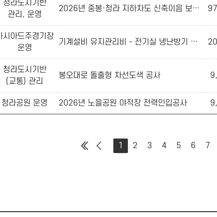
청라도시기반
2026년 중봉·청라 지하차도 신축이음 보수 공사
97
관리, 운영
아시아드주경기장
기계설비 유지관리비 - 전기실 냉난방기 냉매배관 설치공사
20
운영
청라도시기반
봉오대로 돌출형 차선도색 공사
9
(교통) 관리
청라공원 운영
2026년 노을공원 야적장 전력인입공사
9
1
2
3
4
5
6
7