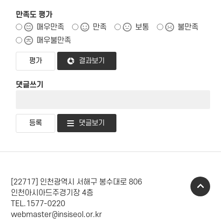
만족도 평가
매우만족
만족
보통
불만족
매우불만족
결과보기
댓글쓰기
댓글보기
[22717] 인천광역시 서해구 봉수대로 806
인천아시아드주경기장 4층
TEL.1577-0220
webmaster@insiseol.or.kr