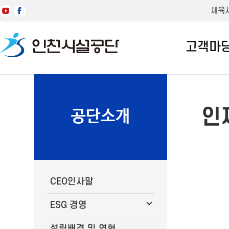
체육
고객마
인
공단소개
CEO인사말
ESG 경영
설립배경 및 연혁