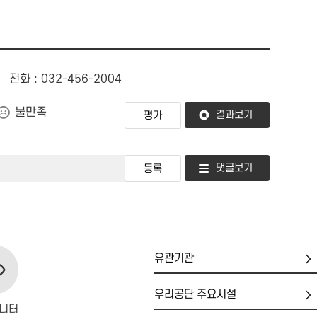
전화 : 032-456-2004
불만족
결과보기
댓글보기
유
관
기
우
관
리
니터