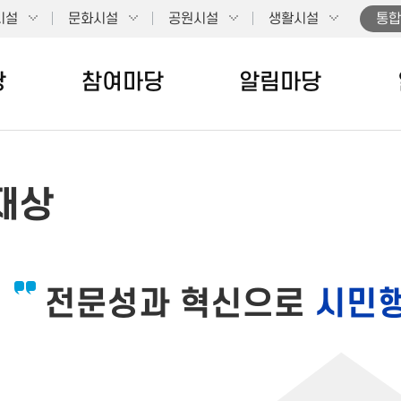
시설
문화시설
공원시설
생활시설
통합
당
참여마당
알림마당
재상
전문성과 혁신으로
시민행