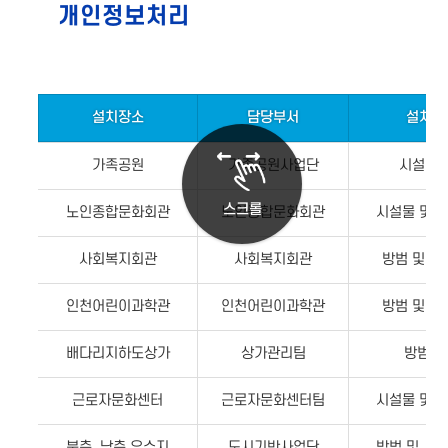
개인정보처리
설치장소
담당부서
설치목
가족공원
가족공원사업단
시설물
스크롤
노인종합문화회관
노인종합문화회관
시설물 및 
사회복지회관
사회복지회관
방범 및 
인천어린이과학관
인천어린이과학관
방범 및 
배다리지하도상가
상가관리팀
방범 
근로자문화센터
근로자문화센터팀
시설물 및 
북측, 남측 유수지
도시기반사업단
방범 및 시