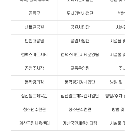
공동구
도시기반사업단
방범 
센트럴공원
공원사업단
시설물 
인천대공원
공원사업단
시설물 및 
컴팩스마트시티
컴팩스마트시티운영팀
시설물 및 
공영주차장
교통운영팀
주차관
문학경기장
문학경기장사업단
방범 및 시
삼산월드체육관
삼산월드체육관사업단
방범/주차 및
청소년수련관
청소년수련관
방범 및 
계산국민체육센터
계산국민체육센터팀
시설물 및 