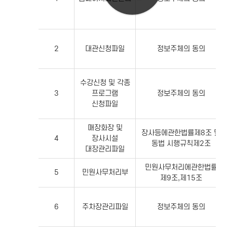
2
대관신청파일
정보주체의 동의
수강신청 및 각종
3
프로그램
정보주체의 동의
신청파일
매장화장 및
장사등에관한법률제8조 및
4
장사시설
동법 시행규칙제2조
대장관리파일
민원사무처리에관한법률
5
민원사무처리부
제9조,제15조
6
주차장관리파일
정보주체의 동의