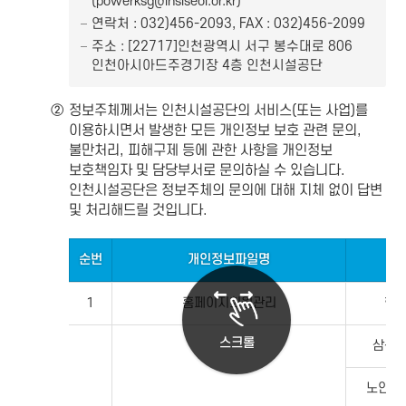
(powerksg@insiseol.or.kr)
연락처 : 032)456-2093, FAX : 032)456-2099
주소 : [22717]인천광역시 서구 봉수대로 806
인천아시아드주경기장 4층 인천시설공단
②
정보주체께서는 인천시설공단의 서비스(또는 사업)를
이용하시면서 발생한 모든 개인정보 보호 관련 문의,
불만처리, 피해구제 등에 관한 사항을 개인정보
보호책임자 및 담당부서로 문의하실 수 있습니다.
인천시설공단은 정보주체의 문의에 대해 지체 없이 답변
및 처리해드릴 것입니다.
순번
개인정보파일명
1
홈페이지회원관리
혁
스크롤
삼산
노인종