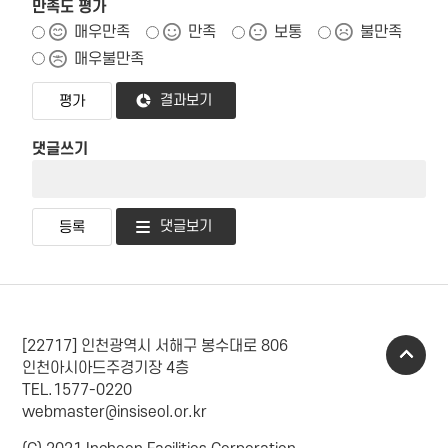
만족도 평가
매우만족
만족
보통
불만족
매우불만족
결과보기
댓글쓰기
댓글보기
[22717] 인천광역시 서해구 봉수대로 806
인천아시아드주경기장 4층
TEL.1577-0220
webmaster@insiseol.or.kr