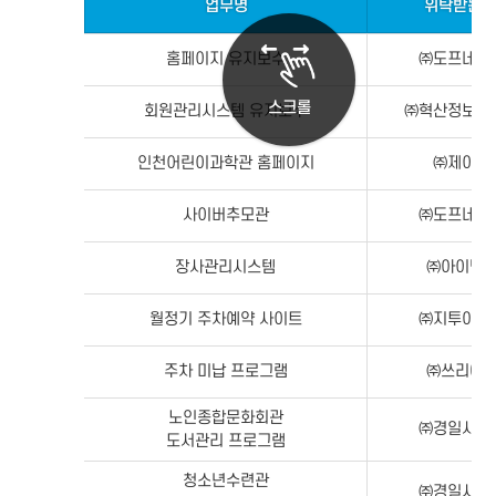
업무명
위탁받는 
홈페이지 유지보수
㈜도프네트
스크롤
회원관리시스템 유지보수
㈜혁산정보시
인천어린이과학관 홈페이지
㈜제이넷
사이버추모관
㈜도프네트
장사관리시스템
㈜아이넥
월정기 주차예약 사이트
㈜지투아이
주차 미납 프로그램
㈜쓰리에
노인종합문화회관
㈜경일시스
도서관리 프로그램
청소년수련관
㈜경일시스