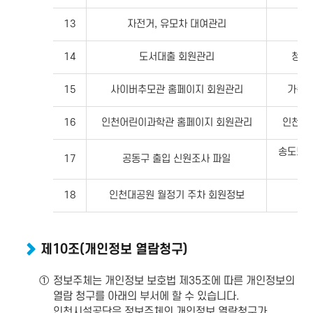
13
자전거, 유모차 대여관리
대
14
도서대출 회원관리
청소
15
사이버추모관 홈페이지 회원관리
가족
16
인천어린이과학관 홈페이지 회원관리
인천어
송도도
17
공동구 출입 신원조사 파일
(공
18
인천대공원 월정기 주차 회원정보
대
제10조(개인정보 열람청구)
①
정보주체는 개인정보 보호법 제35조에 따른 개인정보의
열람 청구를 아래의 부서에 할 수 있습니다.
인천시설공단은 정보주체의 개인정보 열람청구가