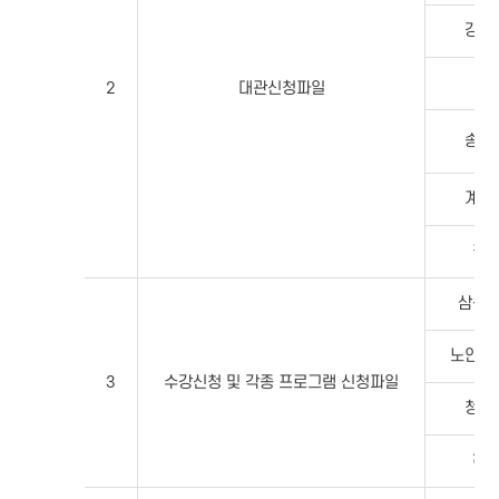
강화
대
2
대관신청파일
송림
계양
청
삼산
노인종
3
수강신청 및 각종 프로그램 신청파일
청소
하