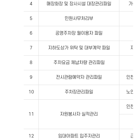
4
매장화장 및 장사시설 대장관리파일
가족
5
민원사무처리부
6
공영주차장 월이용자 파일
7
지하도상가 위탁 및 대부계약 파일
지하
8
주차요금 체납차량 관리파일
9
전시관람예약자 관리파일
인천어
10
주차장관리파일
노인종
인천어
11
자원봉사자 실적관리
12
임대아파트 입주자관리
근로