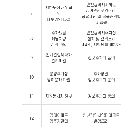
인천광역시지하도
지하도상가 위탁
상가관리운영조례,
7
및
공유재산 및 물품관리법
대부계약 파일
시행령
주차요금
인천광역시주차장
8
체납차량
설치 및 관리조례
관리 파일
제4조, 지방세법 제28조
전시관람예약자
9
정보주체의 동의
관리파일
공영주차장
주차장법,
10
월이용자 파일
정보주체의 동의
11
자원봉사자 명부
정보주체의 동의
임대아파트
인천광역시임대아파트
12
입주자관리
운영조례