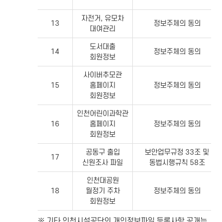
자전거, 유모차
13
정보주체의 동의
대여관리
도서대출
14
정보주체의 동의
회원정보
사이버추모관
15
홈페이지
정보주체의 동의
회원정보
인천어린이과학관
16
홈페이지
정보주체의 동의
회원정보
공동구 출입
보안업무규정 33조 및
17
신원조사 파일
동법시행규칙 58조
인천대공원
18
월정기 주차
정보주체의 동의
회원정보
기타 인천시설공단의 개인정보파일 등록사항 공개는