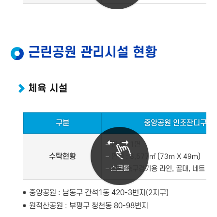
근린공원 관리시설 현황
체육 시설
구분
중앙공원 인조잔디구장
면수 : 1면
수탁현황
면적 : 3,577㎡ (73m Χ 49m)
스크롤
일반 축구경기용 라인, 골대, 네트
중앙공원 : 남동구 간석1동 420-3번지(2지구)
원적산공원 : 부평구 청천동 80-98번지