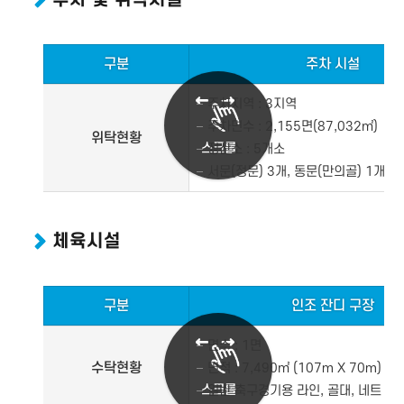
구분
주차 시설
주차지역 : 3지역
주차면수 : 2,155면(87,032㎡)
위탁현황
스크롤
정산소 : 5개소
서문(정문) 3개, 동문(만의골) 1개, 
체육시설
구분
인조 잔디 구장
면수 : 1면
수탁현황
면적 : 7,490㎡ (107m Χ 70m)
스크롤
일반 축구경기용 라인, 골대, 네트