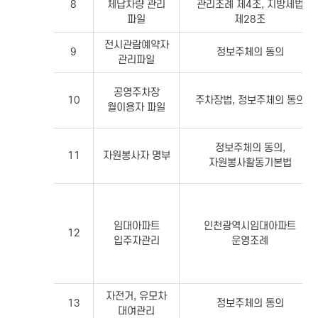
8
체납차량 관리
관리조례 제4조, 지방세법
파일
제28조
전시관람예약자
9
정보주체의 동의
관리파일
공영주차장
10
주차장법, 정보주체의 동의
월이용자 파일
정보주체의 동의,
11
자원봉사자 명부
자원봉사활동기본법
임대아파트
인천광역시임대아파트
12
입주자관리
운영조례
자전거, 유모차
13
정보주체의 동의
대여관리