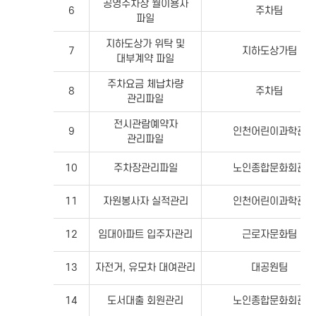
공영주차장 월이용자
6
주차팀
파일
지하도상가 위탁 및
7
지하도상가팀
대부계약 파일
주차요금 체납차량
8
주차팀
관리파일
전시관람예약자
9
인천어린이과학관
관리파일
10
주차장관리파일
노인종합문화회관
11
자원봉사자 실적관리
인천어린이과학관
12
임대아파트 입주자관리
근로자문화팀
13
자전거, 유모차 대여관리
대공원팀
14
도서대출 회원관리
노인종합문화회관