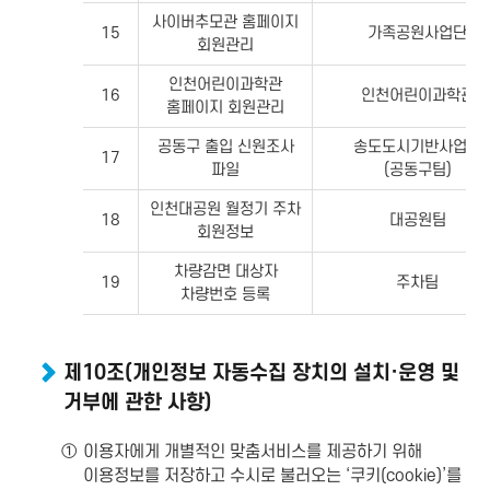
사이버추모관 홈페이지
15
가족공원사업단
회원관리
인천어린이과학관
16
인천어린이과학관
홈페이지 회원관리
공동구 출입 신원조사
송도도시기반사업단
17
파일
(공동구팀)
인천대공원 월정기 주차
18
대공원팀
회원정보
차량감면 대상자
19
주차팀
차량번호 등록
제10조(개인정보 자동수집 장치의 설치·운영 및
거부에 관한 사항)
①
이용자에게 개별적인 맞춤서비스를 제공하기 위해
이용정보를 저장하고 수시로 불러오는 ‘쿠키(cookie)’를