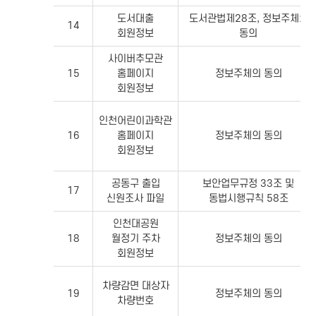
도서대출
도서관법제28조, 정보주체의
14
회원정보
동의
사이버추모관
15
홈페이지
정보주체의 동의
회원정보
인천어린이과학관
16
홈페이지
정보주체의 동의
회원정보
공동구 출입
보안업무규정 33조 및
17
신원조사 파일
동법시행규칙 58조
인천대공원
18
월정기 주차
정보주체의 동의
회원정보
차량감면 대상자
19
정보주체의 동의
차량번호