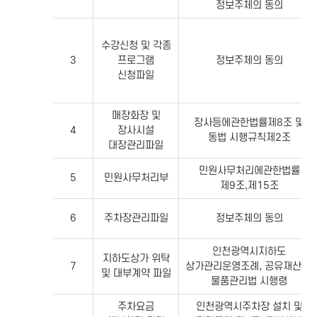
정보주체의 동의
수강신청 및 각종
3
프로그램
정보주체의 동의
신청파일
매장화장 및
장사등에관한법률제8조 및
4
장사시설
동법 시행규칙제2조
대장관리파일
민원사무처리에관한법률
5
민원사무처리부
제9조,제15조
6
주차장관리파일
정보주체의 동의
인천광역시지하도
지하도상가 위탁
7
상가관리운영조례, 공유재산 및
및 대부계약 파일
물품관리법 시행령
주차요금
인천광역시주차장 설치 및