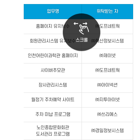
업무명
위탁받는 자
위
홈페이지 유지보수
㈜도프네트웍
스크롤
회원관리시스템 유지보수
㈜혁산정보시스템
인천어린이과학관 홈페이지
㈜제이넷
사이버추모관
㈜도프네트웍
장사관리시스템
㈜아이넥션
월정기 주차예약 사이트
㈜지투아이넷
주차 미납 프로그램
㈜쓰리에스
노인종합문화회관
㈜경일정보시스템
도서관리 프로그램