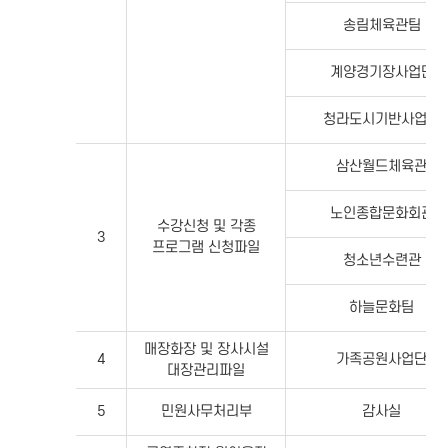
송림체육관팀
계양경기장사업단
청라도시기반사업단
삼산월드체육관
노인종합문화회관
수강신청 및 각종
3
프로그램 신청파일
청소년수련관
하늘문화팀
매장화장 및 장사시설
4
가족공원사업단
대장관리파일
5
민원사무처리부
감사실