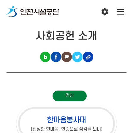
사회공헌 소개
명칭
한마음봉사대
(진정한 한마음, 한뜻으로 섬김을 의미)