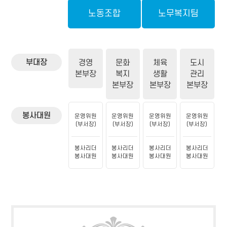
노동조합
노무복지팀
부대장
경영
문화
체육
도시
본부장
복지
생활
관리
본부장
본부장
본부장
봉사대원
운영위원
운영위원
운영위원
운영위원
(부서장)
(부서장)
(부서장)
(부서장)
봉사리더
봉사리더
봉사리더
봉사리더
봉사대원
봉사대원
봉사대원
봉사대원