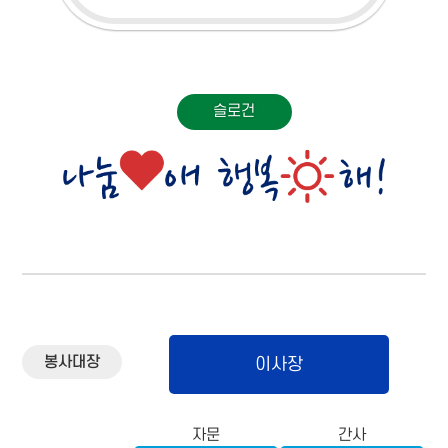
슬로건
봉사대장
이사장
자문
간사