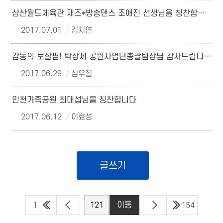
삼산월드체육관 재즈*방송댄스 조애진 선생님을 칭찬합니다.
2017.07.01
김지연
감동의 보살핌! 박상제 공원사업단총괄팀장님 감사드립니다.
2017.06.29
심우칠
인천가족공원 최대섭님을 칭찬합니다
2017.06.12
이효성
글쓰기
1
154