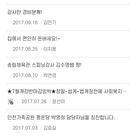
감사한 경비분께!
2017.09.16
김만기
집에서 편안히 돈버세요!~
2017.08.25
이지용
송림체육관 스피닝강사 김수영쌤 짱!
2017.08.10
박연경
★7월개강반마감임박★정말~쉽게~법개정전에 사회복지사2급자격증 2018년 전에 취득하세요.^^
2017.07.26
윤선미
인천가족공원 평온당 박영희 담당자님을 칭찬합니다.
2017.07.03
김효길