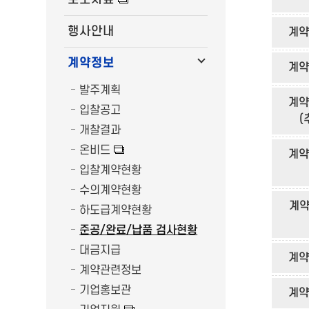
행사안내
계약
계약정보
계약
발주계획
계약
입찰공고
(
개찰결과
온비드
계약
입찰계약현황
수의계약현황
계약
하도급계약현황
준공/완료/납품 검사현황
대금지급
계약
계약관련정보
기업홍보관
계약