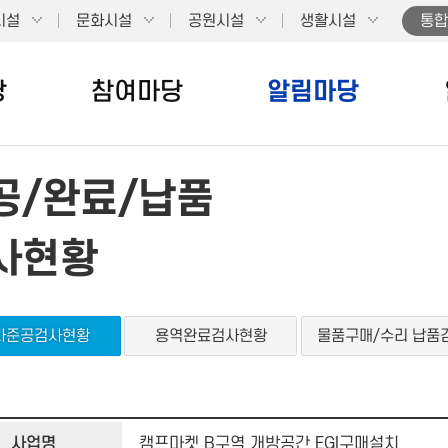
시설
문화시설
공원시설
생활시설
통합
당
참여마당
알림마당
공/완료/납품
사현황
사준공검사현황
용역완료검사현황
물품구매/수리 납품
사업명
캠프마켓 B구역 개방공간 EGI구매설치