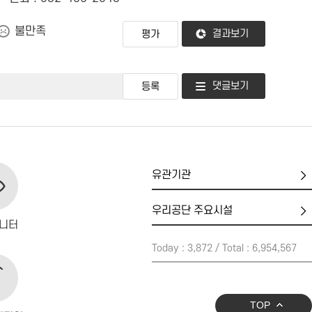
불만족
결과보기
댓글보기
유
관
기
우
관
리
니터
공
Today : 3,872 / Total : 6,954,567
단
주
요
시
TOP
설