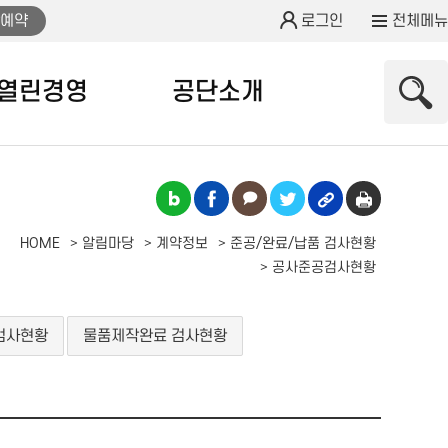
예약
로그인
전체메뉴
열린경영
공단소개
HOME
알림마당
계약정보
준공/완료/납품 검사현황
공사준공검사현황
검사현황
물품제작완료 검사현황