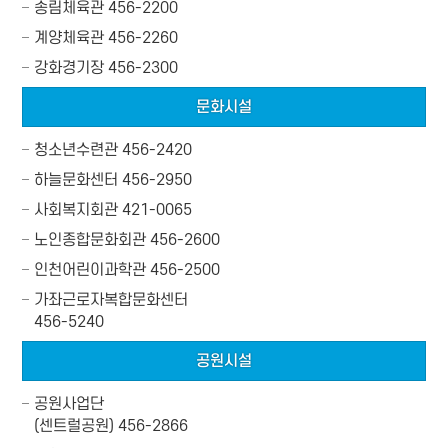
송림체육관
456-2200
계양체육관
456-2260
강화경기장
456-2300
문화시설
청소년수련관
456-2420
하늘문화센터
456-2950
사회복지회관
421-0065
노인종합문화회관
456-2600
인천어린이과학관
456-2500
가좌근로자복합문화센터
456-5240
공원시설
공원사업단
(센트럴공원) 456-2866