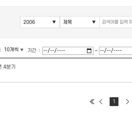
기간
~
년 4분기
1