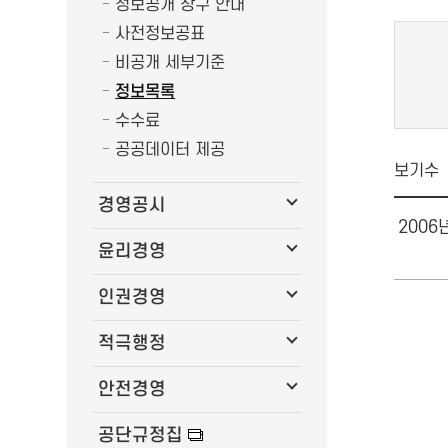
정보공개 창구 안내
사전정보공표
비공개 세부기준
정보목록
수수료
공공데이터 제공
보기수
경영공시
2006
윤리경영
인권경영
적극행정
안전경영
공단규정집