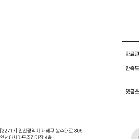
자료관
만족도
댓글
[22717] 인천광역시 서해구 봉수대로 806
인천아시아드주경기장 4층