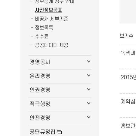
정보공개 창구 안내
사전정보공표
비공개 세부기준
정보목록
보기수
수수료
공공데이터 제공
녹색제
경영공시
윤리경영
201
인권경영
계약심사
적극행정
안전경영
홍보관
공단규정집