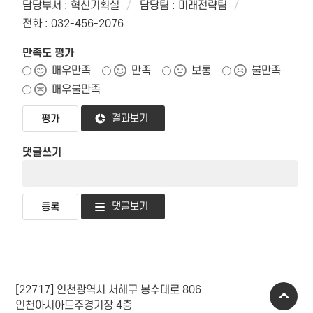
담당부서 : 혁신기획실
담당팀 : 미래전략팀
전화 : 032-456-2076
만족도 평가
매우만족
만족
보통
불만족
매우불만족
결과보기
댓글쓰기
댓글보기
[22717] 인천광역시 서해구 봉수대로 806
인천아시아드주경기장 4층