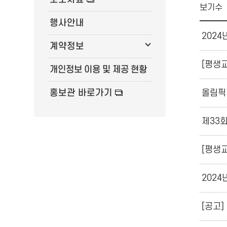
보기수
행사안내
202
계약정보
[평생
개인정보 이용 및 제공 현황
올림픽
홍보관 바로가기
제33
[평생
202
[공고