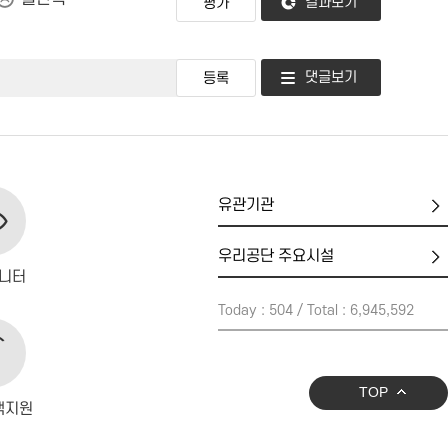
결과보기
댓글보기
유
관
기
우
관
리
니터
공
Today : 504 / Total : 6,945,592
단
주
요
시
TOP
설
객지원