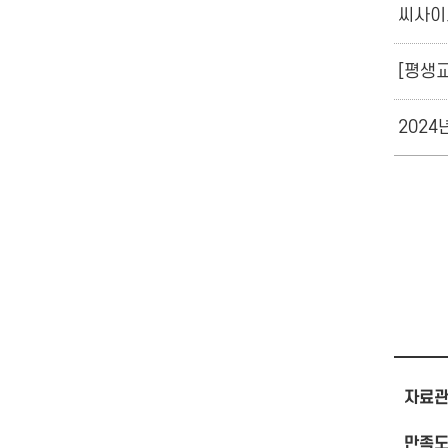
씨사이
[평생교
202
자료관
만족도