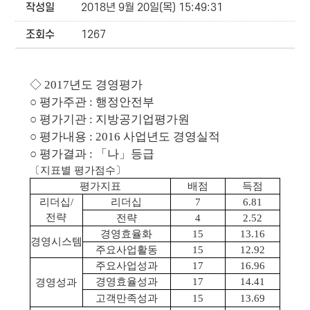
작성일
2018년 9월 20일(목) 15:49:31
조회수
1267
◇ 2017년도 경영평가
○ 평가주관 : 행정안전부
○ 평가기관 : 지방공기업평가원
○ 평가내용 : 2016 사업년도 경영실적
○ 평가결과 : 「나」등급
〔지표별 평가점수〕
평가지표
배점
득점
리더십/
리더십
7
6.81
전략
전략
4
2.52
경영효율화
15
13.16
경영시스템
주요사업활동
15
12.92
주요사업성과
17
16.96
경영효율성과
17
14.41
경영성과
고객만족성과
15
13.69