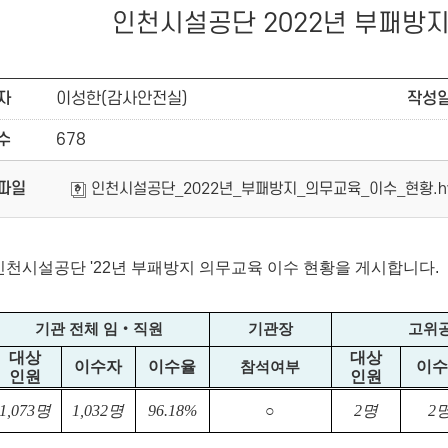
인천시설공단 2022년 부패방지
자
이성한(감사안전실)
작성
수
678
파일
인천시설공단_2022년_부패방지_의무교육_이수_현황.h
인천시설공단 '22년 부패방지 의무교육 이수 현황을 게시합니다.
기관 전체 임
‧
직원
기관장
고위
대상
대상
이수자
이수율
이
참석여부
인원
인원
1,073
명
1,032
명
96.18%
○
2
명
2