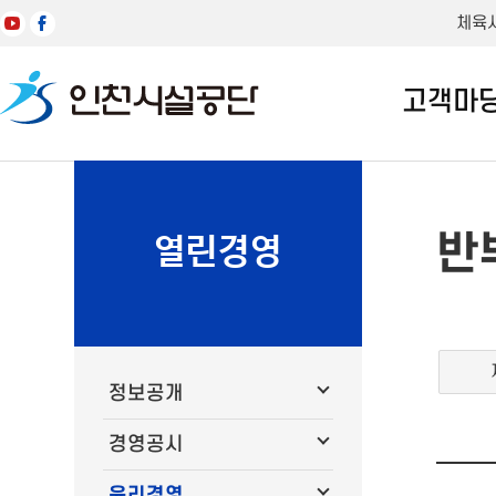
체육
고객마
반
열린경영
정보공개
경영공시
윤리경영