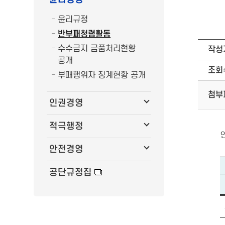
윤리규정
반부패청렴활동
수수금지 금품처리현황
작성
공개
조회
부패행위자 징계현황 공개
첨부
인권경영
적극행정
안전경영
공단규정집