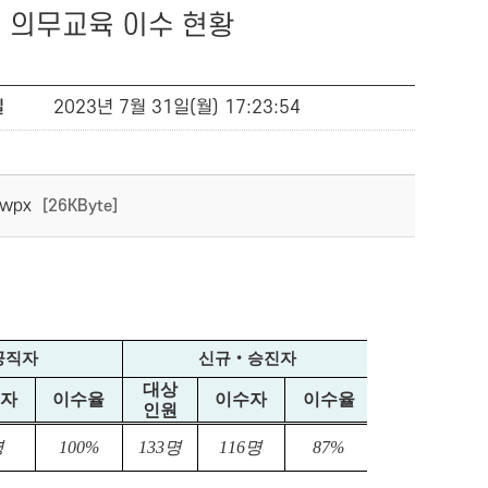
 의무교육 이수 현황
일
2023년 7월 31일(월) 17:23:54
wpx
[26KByte]
공직자
신규
‧
승진자
대상
수자
이수율
이수자
이수율
인원
명
100%
133
명
116
명
87%