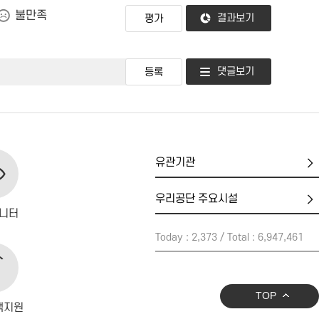
불만족
결과보기
댓글보기
유
관
기
우
관
리
니터
공
Today : 2,373 / Total : 6,947,461
단
주
요
시
TOP
설
객지원