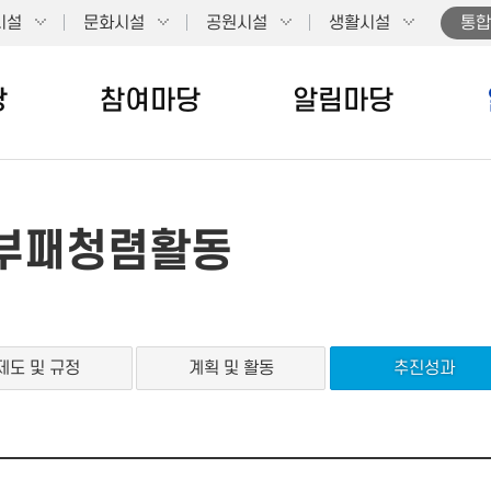
시설
문화시설
공원시설
생활시설
통합
당
참여마당
알림마당
부패청렴활동
제도 및 규정
계획 및 활동
추진성과