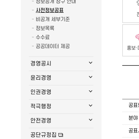
정보공개 창구 안내
사전정보공표
비공개 세부기준
정보목록
수수료
공공데이터 제공
홍보·
경영공시
윤리경영
인권경영
공표
적극행정
분야
안전경영
공표
공단규정집