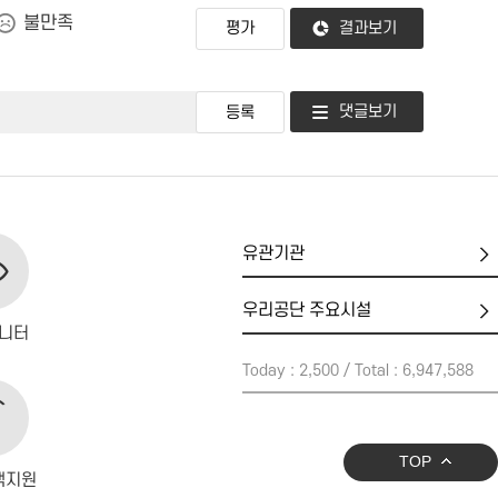
불만족
결과보기
댓글보기
유
관
기
우
관
리
니터
공
Today : 2,500 / Total : 6,947,588
단
주
요
시
TOP
설
객지원