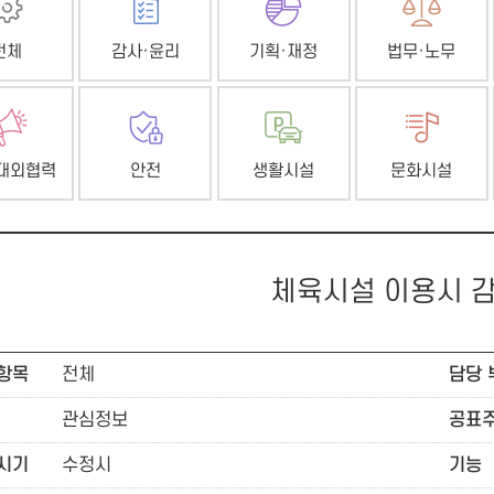
전체
감사·윤리
기획·재정
법무·노무
대외협력
안전
생활시설
문화시설
체육시설 이용시 
항목
전체
담당 
관심정보
공표
시기
수정시
기능