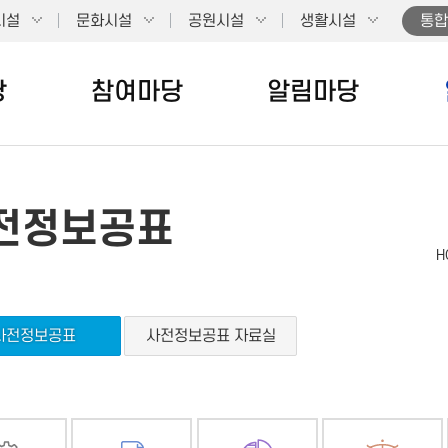
시설
문화시설
공원시설
생활시설
통합
당
참여마당
알림마당
전정보공표
H
사전정보공표
사전정보공표 자료실