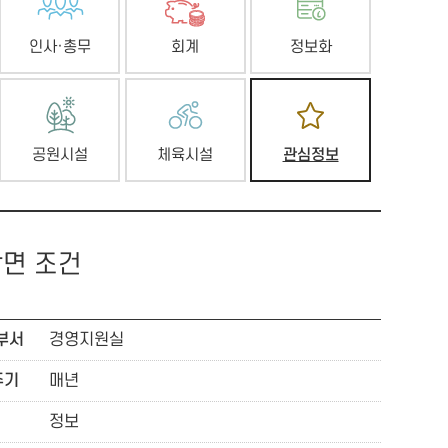
인사·총무
회계
정보화
공원시설
체육시설
관심정보
감면 조건
부서
경영지원실
주기
매년
정보