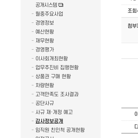
공개시스템
조회
월중주요사업
경영정보
첨부
예산현황
재무현황
경영평가
이사회개최현황
업무추진비 집행현황
상품권 구매 현황
차량현황
고객만족도 조사결과
공단사규
사규 재·개정 예고
감사정보공개
임직원 친인척 공개현황