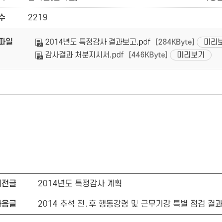
수
2219
파일
2014년도 특정감사 결과보고.pdf
미리
[284KByte]
감사결과 처분지시서.pdf
미리보기
[446KByte]
이전글
2014년도 특정감사 계획
다음글
2014 추석 전․후 행동강령 및 근무기강 특별 점검 결