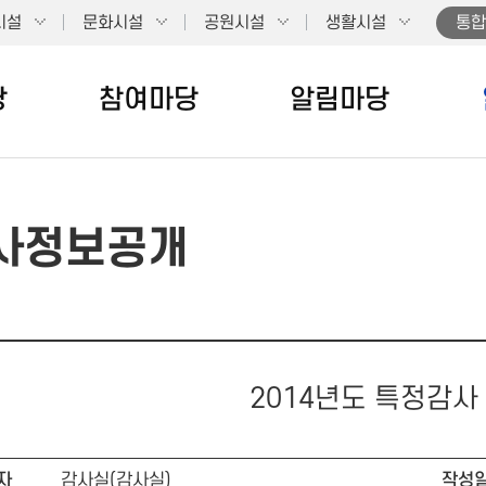
시설
문화시설
공원시설
생활시설
통합
당
참여마당
알림마당
사정보공개
2014년도 특정감사
자
감사실(감사실)
작성