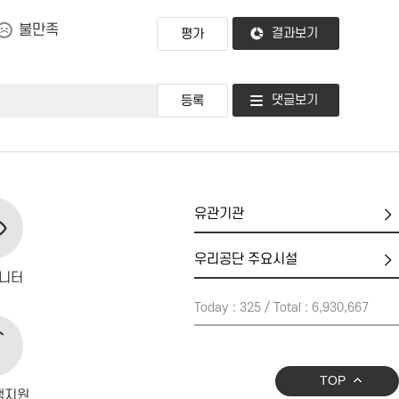
불만족
결과보기
댓글보기
유
관
기
우
관
리
니터
공
Today : 325 / Total : 6,930,667
단
주
요
시
TOP
설
객지원