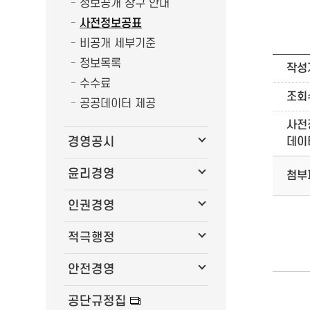
정보공개 창구 안내
사전정보공표
비공개 세부기준
정보목록
작성
수수료
조회
공공데이터 제공
사전
경영공시
데이
윤리경영
첨부
인권경영
적극행정
안전경영
공단규정집