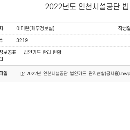
2022년도 인천시설공단 
자
이미란(재무정보실)
작성
수
3219
정보공표
법인카드 관리 현황
터
파일
2022년_인천시설공단_법인카드_관리현황(공시용).hwp