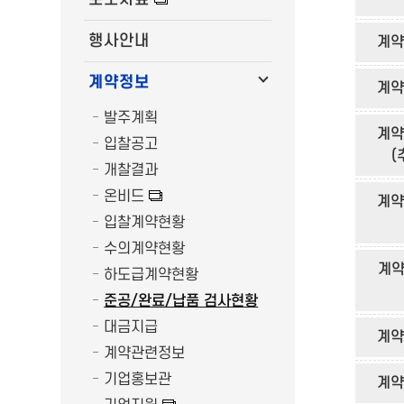
행사안내
계약
계약정보
계약
발주계획
계약
입찰공고
(
개찰결과
온비드
계약
입찰계약현황
수의계약현황
계약
하도급계약현황
준공/완료/납품 검사현황
대금지급
계약
계약관련정보
기업홍보관
계약