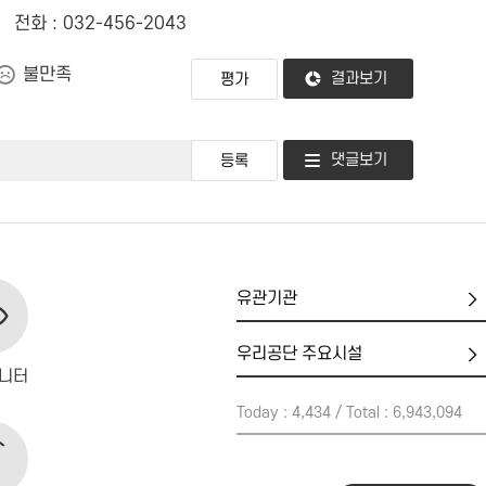
전화 : 032-456-2043
불만족
결과보기
댓글보기
유
관
기
우
관
리
니터
공
Today : 4,434 / Total : 6,943,094
단
주
요