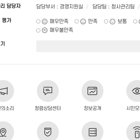
리 담당자
담당부서 : 경영지원실
담당팀 : 청사관리팀
 평가
매우만족
만족
보통
매우불만족
쓰기
민의소리
청렴상담센터
정보공개
시민모