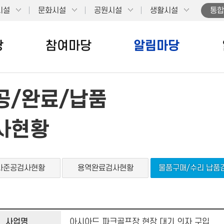
시설
문화시설
공원시설
생활시설
통합
당
참여마당
알림마당
공/완료/납품
사현황
사준공검사현황
용역완료검사현황
물품구매/수리 납품
사업명
아시아드 파크골프장 현장 대기 의자 구입