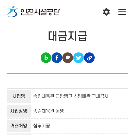
대금지급
사업명
송림체육관 급탕탱크 스팀배관 교체공사
사업장명
송림체육관 운영
거래처명
삼우기공