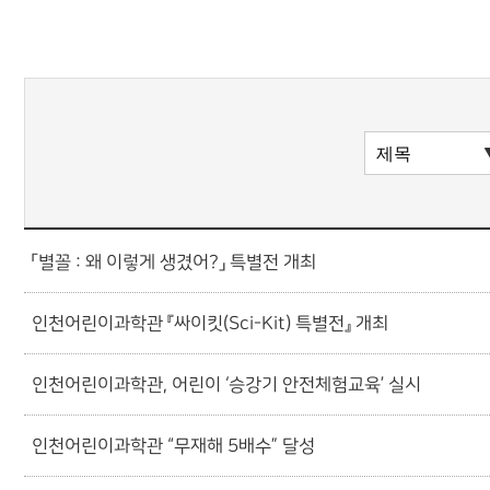
「별꼴 : 왜 이렇게 생겼어?」 특별전 개최
인천어린이과학관 『싸이킷(Sci-Kit) 특별전』 개최
인천어린이과학관, 어린이 ‘승강기 안전체험교육’ 실시
인천어린이과학관 “무재해 5배수” 달성