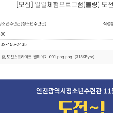
[모집] 일일체험프로그램(볼링) 도
청소년수련관(청소년수련관)
작성
480
032-456-2435
도전스트라이크-웹페이지-001.png.png
[318KByte]