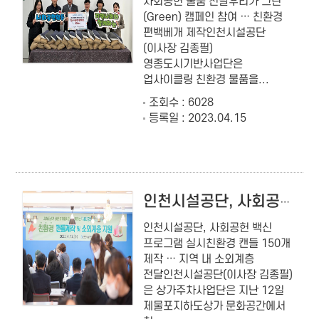
사회공헌 물품 전달우리가 그린
(Green) 캠페인 참여 … 친환경
편백베개 제작인천시설공단
(이사장 김종필)
영종도시기반사업단은
업사이클링 친환경 물품을...
조회수 : 6028
등록일 : 2023.04.15
인천시설공단, 사회공헌 백신 프로그램 실시
인천시설공단, 사회공헌 백신
프로그램 실시친환경 캔들 150개
제작 … 지역 내 소외계층
전달인천시설공단(이사장 김종필)
은 상가주차사업단은 지난 12일
제물포지하도상가 문화공간에서