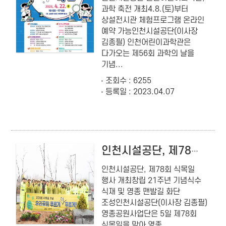
과학 축전 개최4.8.(토)부터
상설전시관 체험프로그램 온라인
예약 가능인천시설공단(이사장
김종필) 인천어린이과학관은
다가오는 제56회 과학의 날을
기념...
조회수 : 6255
등록일 : 2023.04.07
인천시설공단, 제78회 식목일 행사 개최
인천시설공단, 제78회 식목일
행사 개최창립 21주년 기념식수
식재 및 영종 맨발길 화단
조성인천시설공단(이사장 김종필)
영종공원사업단은 5일 제78회
식목일을 맞아 영종