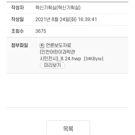
작성자
혁신기획실(혁신기획실)
작성일
2021년 8월 24일(화) 16:39:41
조회수
3675
첨부파일
언론보도자료
(인천어린이과학관
시민전시)_8.24.hwp
[34KByte]
미리보기
목록