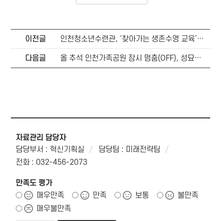
이전글
인천청소년수련관, ‘찾아가는 생존수영 교육’으로 큰 호응
다음글
올 추석 인천가족공원 잠시 멈춤(OFF), 성묘는 온(ON)라인으로
자료관리 담당자
담당부서 : 혁신기획실
담당팀 : 미래전략팀
전화 : 032-456-2073
만족도 평가
매우만족
만족
보통
불만족
매우불만족