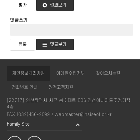
결과보기
댓글쓰기
댓글보기
개인정보처리방침
이메일수집거부
찾아오시는길
전화번호 안내
원격고객지원
[22717] 인천광역시 서구 봉수대로 806 인천아시아드주경기장
4층
FAX.(032)456-2099 /
webmaster@insiseol.or.kr
Family Site