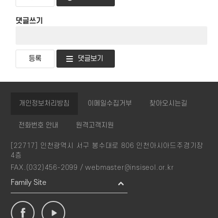
댓글쓰기
댓글보기
개인정보처리방침
이메일수집거부
찾아오시는길
전화번호 안내
원격고객지원
[22717] 인천광역시 서구 봉수대로 806 인천아시아드주경기장
4층
FAX.(032)456-2099 /
webmaster@insiseol.or.kr
Family Site