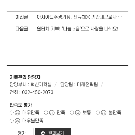
이전글
아시아드주경기장, 신규채용 기간제근로자 안전서약식 개최
다음글
원터치 기부! ‘나눔 e음’으로 사랑을 나눠요!
자료관리 담당자
담당부서 : 혁신기획실
담당팀 : 미래전략팀
전화 : 032-456-2073
만족도 평가
매우만족
만족
보통
불만족
매우불만족
결과보기