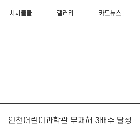
시시콜콜
갤러리
카드뉴스
인천어린이과학관 무재해 3배수 달성