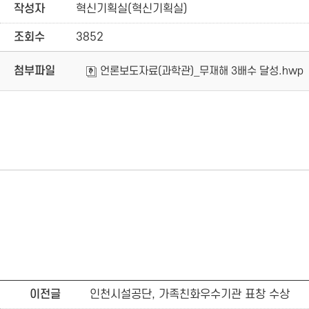
작성자
혁신기획실(혁신기획실)
조회수
3852
첨부파일
언론보도자료(과학관)_무재해 3배수 달성.hwp
이전글
인천시설공단, 가족친화우수기관 표창 수상