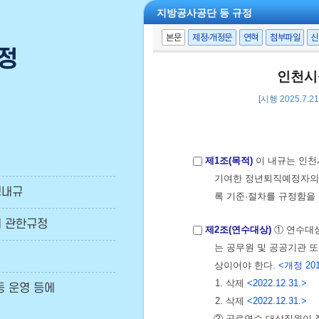
정
행내규
 관한규정
등 운영 등에