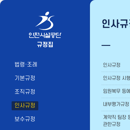
인사규
규정집
법령·조례
인사규정
기본규정
인사규정 시
조직규정
임원복무 등에
내부평가규정
인사규정
계약직 팀장 
보수규정
관한규정