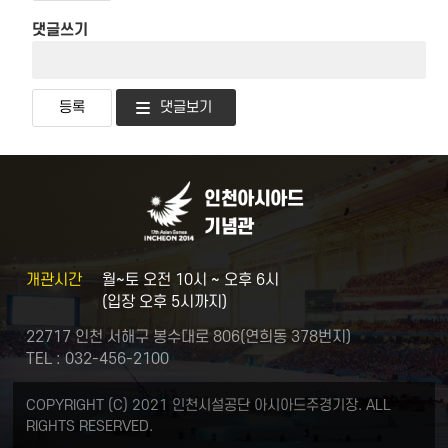
댓글쓰기
댓글보기
인천아시아드
기념관
개관시간
월~토 오전 10시 ~ 오후 6시
(입장 오후 5시까지)
22717 인천 서해구 봉수대로 806(연희동 378번지)
TEL : 032-456-2100
COPYRIGHT (C) 2021 인천시설공단 아시아드주경기장. ALL
RIGHTS RESERVED.