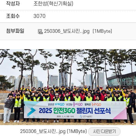
작성자
조한성(혁신기획실)
조회수
3070
첨부파일
250306_보도사진..jpg
[1MByte]
250306_보도사진..jpg (1MByte)
사진 다운받기