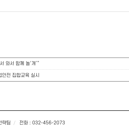
 와서 함께 놀‘개’”
산업안전 집합교육 실시
래전략팀
전화 : 032-456-2073