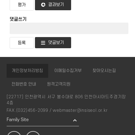
결과보기
댓글쓰기
댓글보기
개인정보처리방침
이메일수집거부
찾아오시는길
전화번호 안내
원격고객지원
[22717] 인천광역시 서구 봉수대로 806 인천아시아드주경기장
4층
FAX.(032)456-2099 /
webmaster@insiseol.or.kr
Family Site