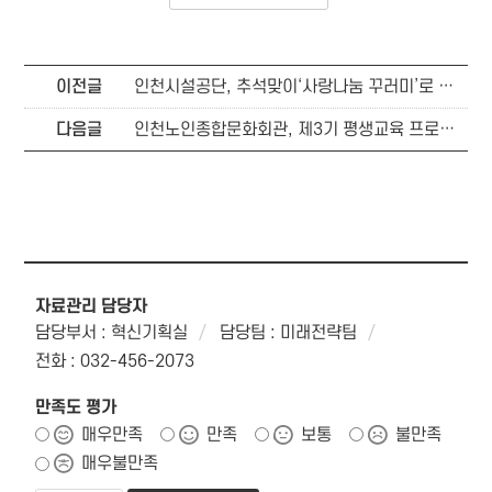
이전글
인천시설공단, 추석맞이‘사랑나눔 꾸러미’로 따뜻한 마음 나눠
다음글
인천노인종합문화회관, 제3기 평생교육 프로그램 개강
자료관리 담당자
담당부서 : 혁신기획실
담당팀 : 미래전략팀
전화 : 032-456-2073
만족도 평가
매우만족
만족
보통
불만족
매우불만족