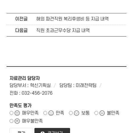
이전글
해외 파견직원 복리후생비 등 지급 내역
다음글
직원 초과근무수당 지급 내역
자료관리 담당자
담당부서 : 혁신기획실
담당팀 : 미래전략팀
전화 : 032-456-2076
만족도 평가
매우만족
만족
보통
불만족
매우불만족