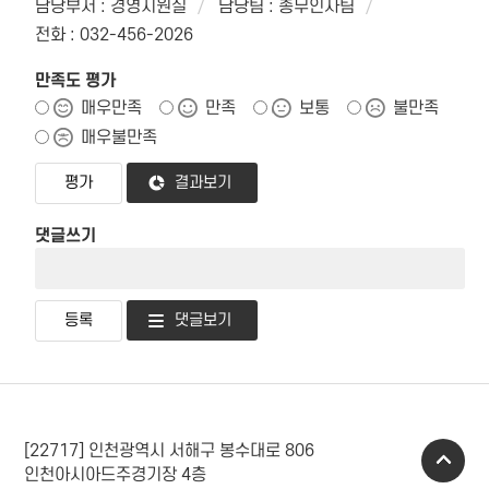
담당부서 : 경영지원실
담당팀 : 총무인사팀
전화 : 032-456-2026
만족도 평가
매우만족
만족
보통
불만족
매우불만족
결과보기
댓글쓰기
댓글보기
[22717] 인천광역시 서해구 봉수대로 806
인천아시아드주경기장 4층