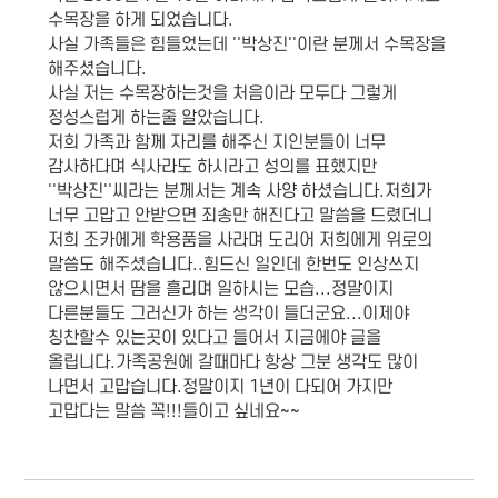
수목장을 하게 되었습니다.
사실 가족들은 힘들었는데 ''박상진''이란 분께서 수목장을
해주셨습니다.
사실 저는 수목장하는것을 처음이라 모두다 그렇게
정성스럽게 하는줄 알았습니다.
저희 가족과 함께 자리를 해주신 지인분들이 너무
감사하다며 식사라도 하시라고 성의를 표했지만
''박상진''씨라는 분께서는 계속 사양 하셨습니다.저희가
너무 고맙고 안받으면 죄송만 해진다고 말씀을 드렸더니
저희 조카에게 학용품을 사라며 도리어 저희에게 위로의
말씀도 해주셨습니다..힘드신 일인데 한번도 인상쓰지
않으시면서 땀을 흘리며 일하시는 모습...정말이지
다른분들도 그러신가 하는 생각이 들더군요...이제야
칭찬할수 있는곳이 있다고 들어서 지금에야 글을
올립니다.가족공원에 갈때마다 항상 그분 생각도 많이
나면서 고맙습니다.정말이지 1년이 다되어 가지만
고맙다는 말씀 꼭!!!들이고 싶네요~~