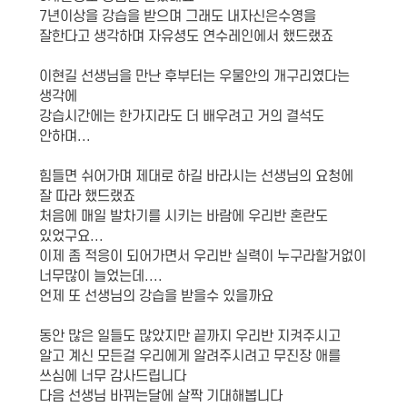
7년이상을 강습을 받으며 그래도 내자신은수영을
잘한다고 생각하며 자유셩도 연수레인에서 했드랬죠
이현길 선생님을 만난 후부터는 우물안의 개구리였다는
생각에
강습시간에는 한가지라도 더 배우려고 거의 결석도
안하며...
힘들면 쉬어가며 제대로 하길 바라시는 선생님의 요청에
잘 따라 했드랬죠
처음에 매일 발차기를 시키는 바람에 우리반 혼란도
있었구요...
이제 좀 적응이 되어가면서 우리반 실력이 누구라할거없이
너무많이 늘었는데....
언제 또 선생님의 강습을 받을수 있을까요
동안 많은 일들도 많았지만 끝까지 우리반 지켜주시고
알고 계신 모든걸 우리에게 알려주시려고 무진장 애를
쓰심에 너무 감사드립니다
다음 선생님 바뀌는달에 살짝 기대해봅니다