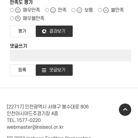
만족도 평가
매우만족
만족
보통
불만족
매우불만족
결과보기
댓글쓰기
댓글보기
[22717] 인천광역시 서해구 봉수대로 806
인천아시아드주경기장 4층
TEL.1577-0220
webmaster@insiseol.or.kr