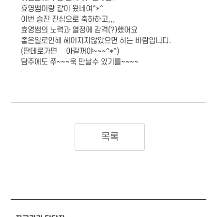
효영쌤이랑 같이 왔네여^*^
이번 승진 진심으로 축하하고,,,
효영쌤의 노력과 열정에 감격(?)했어요
좋은일로인해 헤어지지않았으면 하는 바람입니다.
(딴데로가면 쫒아갈꺼야~~~^*^)
담주에도 쭈~~~욱 만날수 있기를~~~~
목록