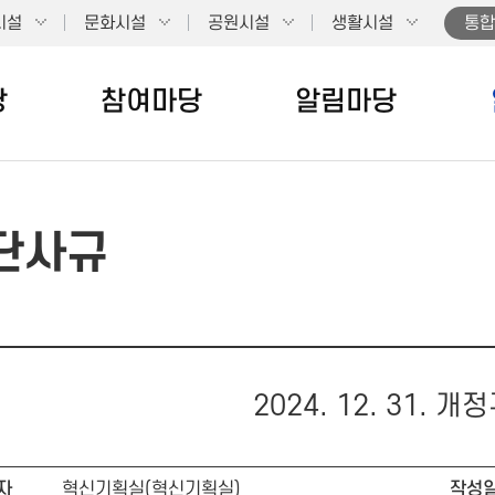
시설
문화시설
공원시설
생활시설
통합
당
참여마당
알림마당
단사규
2024. 12. 31. 
자
혁신기획실(혁신기획실)
작성