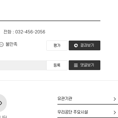
전화 : 032-456-2056
불만족
결과보기
댓글보기
유
관
기
우
관
리
니터