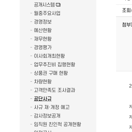
공개시스템
조회
월중주요사업
경영정보
첨부
예산현황
재무현황
경영평가
이사회개최현황
업무추진비 집행현황
상품권 구매 현황
차량현황
고객만족도 조사결과
공단사규
사규 재·개정 예고
감사정보공개
임직원 친인척 공개현황