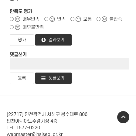
만족도 평가
매우만족
만족
보통
불만족
매우불만족
결과보기
댓글쓰기
댓글보기
[22717] 인천광역시 서해구 봉수대로 806
인천아시아드주경기장 4층
TEL.1577-0220
webmaster@insiseol.or.kr